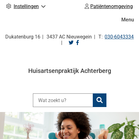
Instellingen
Patiëntenomgeving
Hoofdm
Menu
Tel:
Dukatenburg
16
3437 AC
Nieuwegein
030-6043334
Bezoek
Bezoek
onze
onze
twitter
facebook
pagina
pagina
Huisartsenpraktijk Achterberg
Zoeken