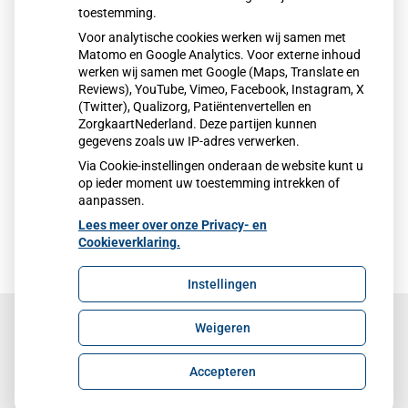
knop in het hoofdmenu van de app. Uw ervaringen
toestemming.
worden gebruikt om de app te verbeteren.
Voor analytische cookies werken wij samen met
Matomo en Google Analytics. Voor externe inhoud
Veelgestelde vragen en meer informatie
werken wij samen met Google (Maps, Translate en
Reviews), YouTube, Vimeo, Facebook, Instagram, X
Op de
Uw Zorg online
website vindt u antwoorden op
(Twitter), Qualizorg, Patiëntenvertellen en
veelgestelde vragen
, een
handleiding
hoe u de app
ZorgkaartNederland. Deze partijen kunnen
stap voor stap in gebruik kunt nemen en meer
gegevens zoals uw IP-adres verwerken.
informatie over de app.
Via Cookie-instellingen onderaan de website kunt u
op ieder moment uw toestemming intrekken of
aanpassen.
Lees meer over onze Privacy- en
Cookieverklaring.
Instellingen
Weigeren
Uw Zorg Online
|
Beheer
Accepteren
Privacy verklaring
|
Cookie-instellingen
|
Voorwaarden