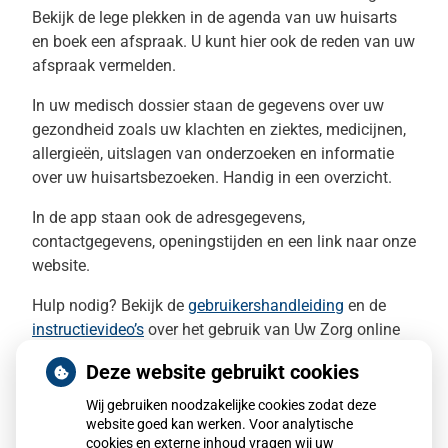
Bekijk de lege plekken in de agenda van uw huisarts
en boek een afspraak. U kunt hier ook de reden van uw
afspraak vermelden.
In uw medisch dossier staan de gegevens over uw
gezondheid zoals uw klachten en ziektes, medicijnen,
allergieën, uitslagen van onderzoeken en informatie
over uw huisartsbezoeken. Handig in een overzicht.
In de app staan ook de adresgegevens,
contactgegevens, openingstijden en een link naar onze
website.
Hulp nodig? Bekijk de
gebruikershandleiding
en de
instructievideo’s
over het gebruik van
Uw Zorg online
via de app en de website van uw zorgverlener.
Deze website gebruikt cookies
Deel uw ervaring
Wij gebruiken noodzakelijke cookies zodat deze
website goed kan werken. Voor analytische
U kunt uw ervaringen delen via een speciale ‘feedback’
cookies en externe inhoud vragen wij uw