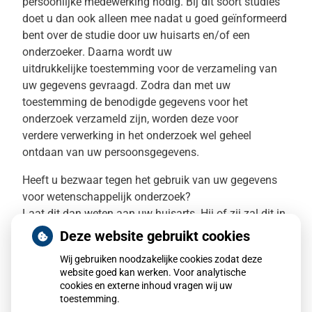
persoonlijke medewerking nodig.
Bij dit soort studies
doet u
dan ook
alleen mee
nadat
u
goed
geïnformeerd
bent
over de studie
door uw huisarts en/of een
onderzoeker
. Daarna
wordt uw
uitdrukkelijke toestemming
voor
de verzameling van
uw gegevens
gevraagd.
Zodra dan met uw
toestemming de benodigde gegevens voor het
onderzoek verzameld zijn, worden deze voor
verdere verwerking in het onderzoek wel geheel
ontdaan van uw persoonsgegevens.
H
eeft u bezwaar tegen het gebruik van uw gegevens
voor wetenschappelijk onderzoek?
Laat dit dan weten aan uw
huisarts
. Hij of zij zal dit in
uw gegevens registreren
waardoor
uw gegevens
niet
Deze website gebruikt cookies
verzameld worden
voor onderzoek
.
Wij gebruiken noodzakelijke cookies zodat deze
Mocht u geen bezwaar hebben t
egen
anonieme
website goed kan werken. Voor analytische
verzameling van uw gegevens, maar
u
wilt
niet
cookies en externe inhoud vragen wij uw
persoonlijk
benaderd worden voor deelname aan
toestemming.