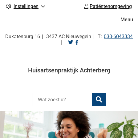
Instellingen
Patiëntenomgeving
Hoofdm
Menu
Tel:
Dukatenburg
16
3437 AC
Nieuwegein
030-6043334
Bezoek
Bezoek
onze
onze
twitter
facebook
pagina
pagina
Huisartsenpraktijk Achterberg
Zoeken