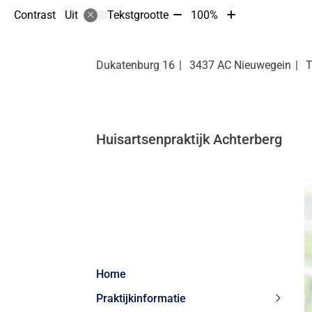
Tekst
Tekst
Contrast
Tekstgrootte
100%
Uit
verkleinen
vergroten
met
met
10%
10%
Dukatenburg
16
3437 AC
Nieuwegein
Huisartsenpraktijk Achterberg
Hoofdmenu
Home
Praktijkinformatie
Praktij