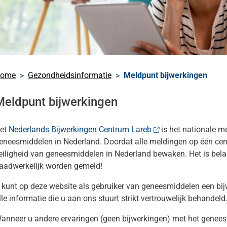
nu
n
nu
s
nu
heidsinformatie
ome
Gezondheidsinformatie
Meldpunt bijwerkingen
nu
Meldpunt bijwerkingen
et
Nederlands Bijwerkingen Centrum Lareb
is het nationale m
eneesmiddelen in Nederland. Doordat alle meldingen op één cen
eiligheid van geneesmiddelen in Nederland bewaken. Het is belan
aadwerkelijk worden gemeld!
 kunt op deze website als gebruiker van geneesmiddelen een bij
lle informatie die u aan ons stuurt strikt vertrouwelijk behandeld
anneer u andere ervaringen (geen bijwerkingen) met het geneesmi