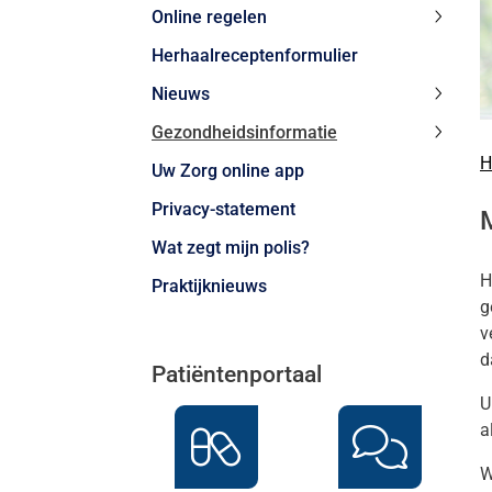
Online regelen
subme
Online
Herhaalreceptenformulier
regele
subme
Nieuws
Nieuw
Gezondheidsinformatie
subme
Gezond
H
Uw Zorg online app
subme
Privacy-statement
Wat zegt mijn polis?
H
Praktijknieuws
g
v
d
Patiëntenportaal
U
a
W