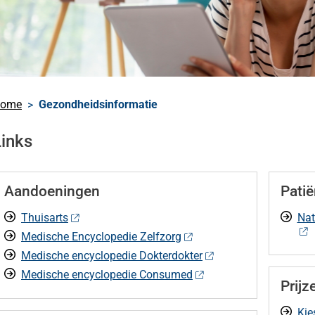
nu
n
nu
s
nu
heidsinformatie
ome
Gezondheidsinformatie
nu
Links
Aandoeningen
Patië
Thuisarts
Nat
Medische Encyclopedie Zelfzorg
Medische encyclopedie Dokterdokter
Medische encyclopedie Consumed
Prij
Kie