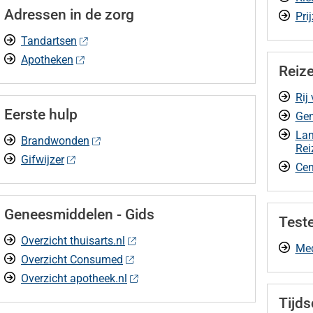
Adressen in de zorg
Pri
Tandartsen
Apotheken
Reiz
Rij
Eerste hulp
Gen
Lan
Brandwonden
Rei
Gifwijzer
Cen
Geneesmiddelen - Gids
Test
Overzicht thuisarts.nl
Med
Overzicht Consumed
Overzicht apotheek.nl
Tijds