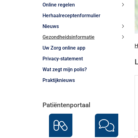
Online regelen
subme
Online
Herhaalreceptenformulier
regele
subme
Nieuws
Nieuw
Gezondheidsinformatie
subme
Gezond
H
Uw Zorg online app
subme
Privacy-statement
Wat zegt mijn polis?
Praktijknieuws
Patiëntenportaal