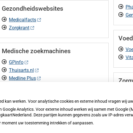
Pha
Gezondheidswebsites
Gen
Medicalfacts
Zorgkrant
Voed
Voe
Medische zoekmachines
Vit
GPinfo
Thuisarts.nl
Medline Plus
Zorg
Consumed (Nederlands)
Zor
Health (Nederlands)
oed kan werken. Voor analytische cookies en externe inhoud vragen wij 
 Google Analytics. Voor externe inhoud werken wij samen met Google (M
ZorgkaartNederland. Deze partijen kunnen gegevens zoals uw IP-adres ver
eder moment uw toestemming intrekken of aanpassen.