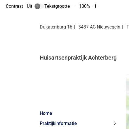
Tekst
Tekst
Contrast
Tekstgrootte
100%
Uit
verkleinen
vergroten
met
met
10%
10%
Dukatenburg
16
3437 AC
Nieuwegein
Huisartsenpraktijk Achterberg
Hoofdmenu
Home
Praktijkinformatie
Praktij