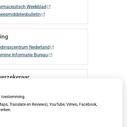
rmaceutisch Weekblad
eesmiddelenbulletin
ing
dingscentrum Nederland
amine Informatie Bureau
verzekeraar
gverzekeraarinformatie
uw toestemming.
aps, Translate en Reviews), YouTube, Vimeo, Facebook,
werken.